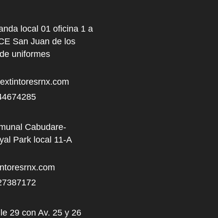
anda local 01 oficina 1 a
NCE San Juan de los
 de uniformes
xtintoresrnx.com
44674285
omunal Cabudare-
al Park local 11-A
ntoresrnx.com
27387172
le 29 con Av. 25 y 26