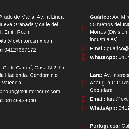
rado de Maria, Av. la Linea
Guárico:
Av. Mir
Nueva Granada y calle del
50 metros del I
f. Emili Rodin
Morros (División
industriales)
ital@extintoresrnx.com
Email:
guarico@e
:
04127387172
WhatsApp:
041
:
Calle Caroní, Casa N 2, Urb.
la Hacienda, Condominio
Lara:
Av. Interc
 Valencia.
Acarigua C.C Roy
Cabudare
abobo@extintoresrnx.com
Email:
lara@exti
:
04149428040
WhatsApp:
041
Portuguesa:
Cal