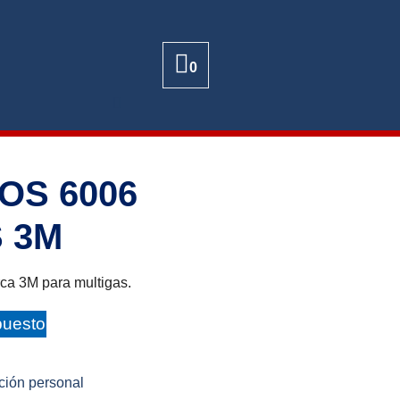
0
OS 6006
 3M
a 3M para multigas.
puesto
ción personal