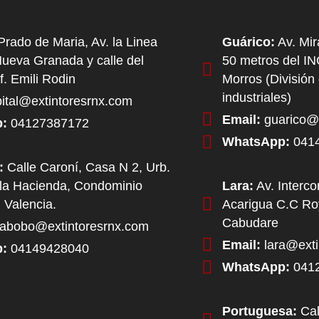
rado de Maria, Av. la Linea
Guárico:
Av. Mir
Nueva Granada y calle del
50 metros del I
f. Emili Rodin
Morros (División
industriales)
ital@extintoresrnx.com
Email:
guarico@e
:
04127387172
WhatsApp:
041
:
Calle Caroní, Casa N 2, Urb.
la Hacienda, Condominio
Lara:
Av. Interc
 Valencia.
Acarigua C.C Roy
Cabudare
abobo@extintoresrnx.com
Email:
lara@exti
:
04149428040
WhatsApp:
041
Portuguesa:
Cal