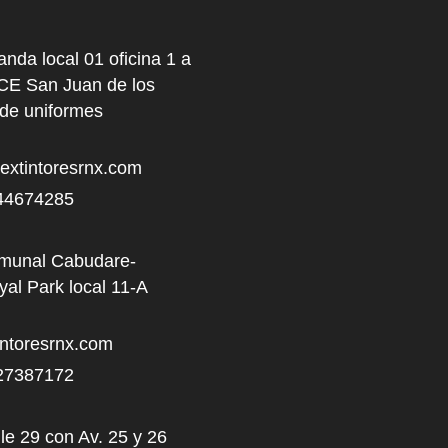
anda local 01 oficina 1 a
NCE San Juan de los
 de uniformes
xtintoresrnx.com
44674285
omunal Cabudare-
al Park local 11-A
ntoresrnx.com
27387172
le 29 con Av. 25 y 26