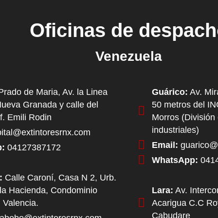
Oficinas de despac
Venezuela
rado de Maria, Av. la Linea
Guárico:
Av. Mir
Nueva Granada y calle del
50 metros del I
f. Emili Rodin
Morros (División
industriales)
ital@extintoresrnx.com
Email:
guarico@e
:
04127387172
WhatsApp:
041
:
Calle Caroní, Casa N 2, Urb.
la Hacienda, Condominio
Lara:
Av. Interc
 Valencia.
Acarigua C.C Roy
Cabudare