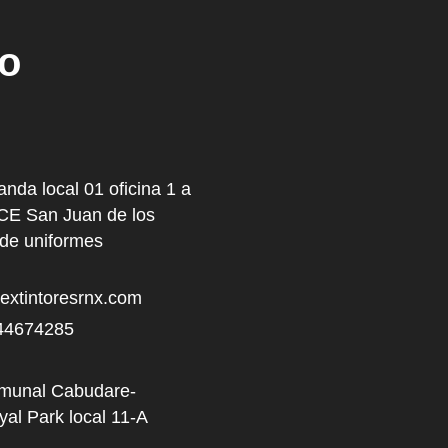
ho
anda local 01 oficina 1 a
NCE San Juan de los
 de uniformes
xtintoresrnx.com
44674285
omunal Cabudare-
al Park local 11-A