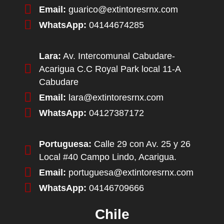
Email:
guarico@extintoresrnx.com
WhatsApp:
04144674285
Lara:
Av. Intercomunal Cabudare-
Acarigua C.C Royal Park local 11-A
Cabudare
Email:
lara@extintoresrnx.com
WhatsApp:
04127387172
Portuguesa:
Calle 29 con Av. 25 y 26
Local #40 Campo Lindo, Acarigua.
Email:
portuguesa@extintoresrnx.com
WhatsApp:
04146709666
Chile