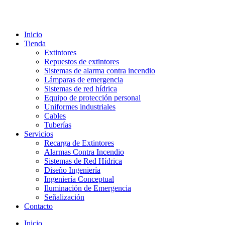
Ir
al
contenido
Inicio
Tienda
Extintores
Repuestos de extintores
Sistemas de alarma contra incendio
Lámparas de emergencia
Sistemas de red hídrica
Equipo de protección personal
Uniformes industriales
Cables
Tuberías
Servicios
Recarga de Extintores
Alarmas Contra Incendio
Sistemas de Red Hídrica
Diseño Ingeniería
Ingeniería Conceptual
Iluminación de Emergencia
Señalización
Contacto
Inicio