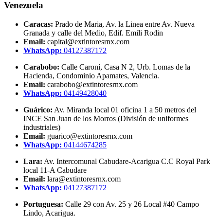
Venezuela
Caracas:
Prado de Maria, Av. la Linea entre Av. Nueva
Granada y calle del Medio, Edif. Emili Rodin
Email:
capital@extintoresrnx.com
WhatsApp:
04127387172
Carabobo:
Calle Caroní, Casa N 2, Urb. Lomas de la
Hacienda, Condominio Apamates, Valencia.
Email:
carabobo@extintoresrnx.com
WhatsApp:
04149428040
Guárico:
Av. Miranda local 01 oficina 1 a 50 metros del
INCE San Juan de los Morros (División de uniformes
industriales)
Email:
guarico@extintoresrnx.com
WhatsApp:
04144674285
Lara:
Av. Intercomunal Cabudare-Acarigua C.C Royal Park
local 11-A Cabudare
Email:
lara@extintoresrnx.com
WhatsApp:
04127387172
Portuguesa:
Calle 29 con Av. 25 y 26 Local #40 Campo
Lindo, Acarigua.