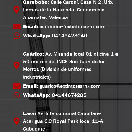
Carabobo:
Calle Caroní, Casa N 2, Urb.
Lomas de la Hacienda, Condominio
Apamates, Valencia.
Email:
carabobo@extintoresrnx.com
WhatsApp:
04149428040
Guárico:
Av. Miranda local 01 oficina 1 a
50 metros del INCE San Juan de los
Morros (División de uniformes
industriales)
Email:
guarico@extintoresrnx.com
WhatsApp:
04144674285
Lara:
Av. Intercomunal Cabudare-
Acarigua C.C Royal Park local 11-A
Cabudare