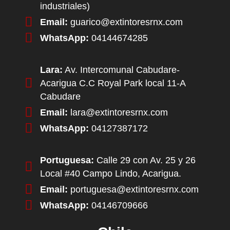
industriales)
Email:
guarico@extintoresrnx.com
WhatsApp:
04144674285
Lara:
Av. Intercomunal Cabudare-
Acarigua C.C Royal Park local 11-A
Cabudare
Email:
lara@extintoresrnx.com
WhatsApp:
04127387172
Portuguesa:
Calle 29 con Av. 25 y 26
Local #40 Campo Lindo, Acarigua.
Email:
portuguesa@extintoresrnx.com
WhatsApp:
04146709666