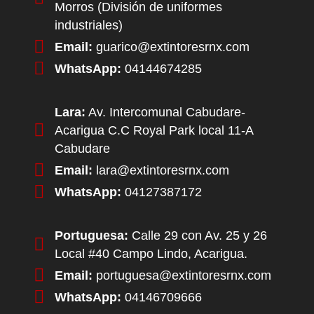
Morros (División de uniformes
industriales)
Email:
guarico@extintoresrnx.com
WhatsApp:
04144674285
Lara:
Av. Intercomunal Cabudare-
Acarigua C.C Royal Park local 11-A
Cabudare
Email:
lara@extintoresrnx.com
WhatsApp:
04127387172
Portuguesa:
Calle 29 con Av. 25 y 26
Local #40 Campo Lindo, Acarigua.
Email:
portuguesa@extintoresrnx.com
WhatsApp:
04146709666