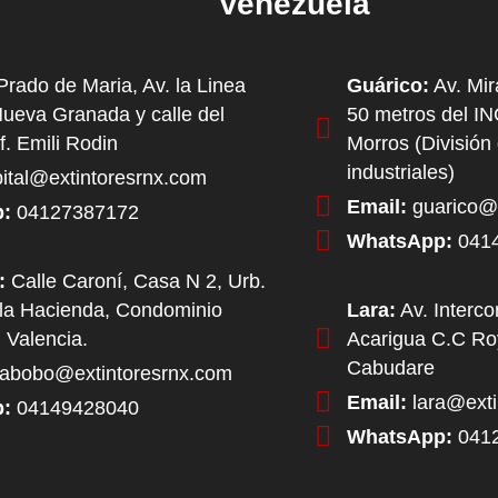
Venezuela
rado de Maria, Av. la Linea
Guárico:
Av. Mir
Nueva Granada y calle del
50 metros del I
f. Emili Rodin
Morros (División
industriales)
ital@extintoresrnx.com
Email:
guarico@e
:
04127387172
WhatsApp:
041
:
Calle Caroní, Casa N 2, Urb.
la Hacienda, Condominio
Lara:
Av. Interc
 Valencia.
Acarigua C.C Roy
Cabudare
abobo@extintoresrnx.com
Email:
lara@exti
:
04149428040
WhatsApp:
041