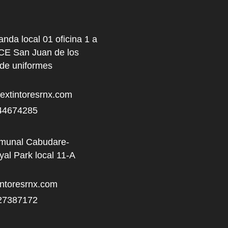
anda local 01 oficina 1 a
NCE San Juan de los
 de uniformes
xtintoresrnx.com
44674285
omunal Cabudare-
al Park local 11-A
ntoresrnx.com
27387172