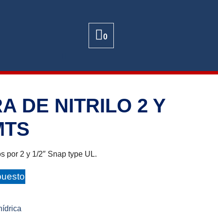
0
 DE NITRILO 2 Y
 MTS
s por 2 y 1/2″ Snap type UL.
puesto
hídrica