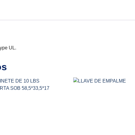
type UL.
os