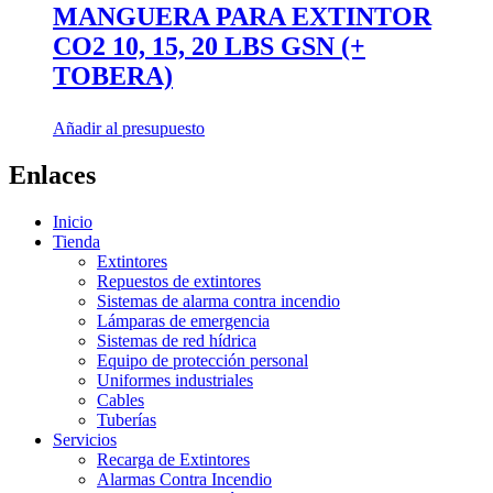
MANGUERA PARA EXTINTOR
CO2 10, 15, 20 LBS GSN (+
TOBERA)
Añadir al presupuesto
Enlaces
Inicio
Tienda
Extintores
Repuestos de extintores
Sistemas de alarma contra incendio
Lámparas de emergencia
Sistemas de red hídrica
Equipo de protección personal
Uniformes industriales
Cables
Tuberías
Servicios
Recarga de Extintores
Alarmas Contra Incendio