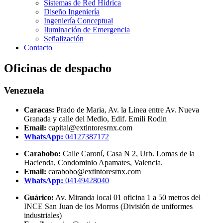
Sistemas de Red Hídrica
Diseño Ingeniería
Ingeniería Conceptual
Iluminación de Emergencia
Señalización
Contacto
Oficinas de despacho
Venezuela
Caracas:
Prado de Maria, Av. la Linea entre Av. Nueva
Granada y calle del Medio, Edif. Emili Rodin
Email:
capital@extintoresrnx.com
WhatsApp:
04127387172
Carabobo:
Calle Caroní, Casa N 2, Urb. Lomas de la
Hacienda, Condominio Apamates, Valencia.
Email:
carabobo@extintoresrnx.com
WhatsApp:
04149428040
Guárico:
Av. Miranda local 01 oficina 1 a 50 metros del
INCE San Juan de los Morros (División de uniformes
industriales)