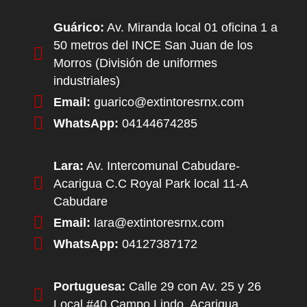
Guárico:
Av. Miranda local 01 oficina 1 a
50 metros del INCE San Juan de los
Morros (División de uniformes
industriales)
Email:
guarico@extintoresrnx.com
WhatsApp:
04144674285
Lara:
Av. Intercomunal Cabudare-
Acarigua C.C Royal Park local 11-A
Cabudare
Email:
lara@extintoresrnx.com
WhatsApp:
04127387172
Portuguesa:
Calle 29 con Av. 25 y 26
Local #40 Campo Lindo, Acarigua.