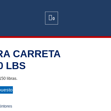
0
RA CARRETA
0 LBS
150 libras.
puesto
intores