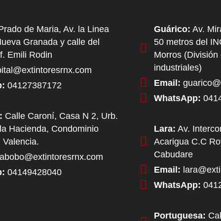
rado de Maria, Av. la Linea
Guárico:
Av. Mir
Nueva Granada y calle del
50 metros del I
f. Emili Rodin
Morros (División
industriales)
ital@extintoresrnx.com
Email:
guarico@e
:
04127387172
WhatsApp:
041
:
Calle Caroní, Casa N 2, Urb.
la Hacienda, Condominio
Lara:
Av. Interc
 Valencia.
Acarigua C.C Roy
Cabudare
abobo@extintoresrnx.com
Email:
lara@exti
:
04149428040
WhatsApp:
041
Portuguesa:
Cal