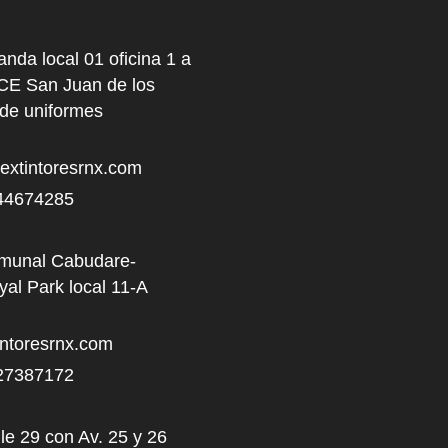
anda local 01 oficina 1 a
NCE San Juan de los
 de uniformes
xtintoresrnx.com
44674285
omunal Cabudare-
al Park local 11-A
ntoresrnx.com
27387172
le 29 con Av. 25 y 26