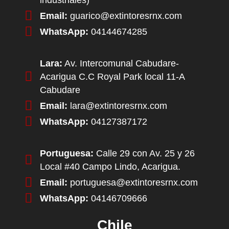
industriales)
Email:
guarico@extintoresrnx.com
WhatsApp:
04144674285
Lara:
Av. Intercomunal Cabudare-
Acarigua C.C Royal Park local 11-A
Cabudare
Email:
lara@extintoresrnx.com
WhatsApp:
04127387172
Portuguesa:
Calle 29 con Av. 25 y 26
Local #40 Campo Lindo, Acarigua.
Email:
portuguesa@extintoresrnx.com
WhatsApp:
04146709666
Chile