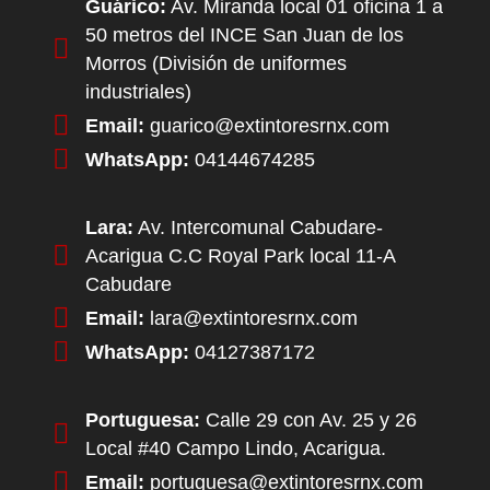
Guárico:
Av. Miranda local 01 oficina 1 a
50 metros del INCE San Juan de los
Morros (División de uniformes
industriales)
Email:
guarico@extintoresrnx.com
WhatsApp:
04144674285
Lara:
Av. Intercomunal Cabudare-
Acarigua C.C Royal Park local 11-A
Cabudare
Email:
lara@extintoresrnx.com
WhatsApp:
04127387172
Portuguesa:
Calle 29 con Av. 25 y 26
Local #40 Campo Lindo, Acarigua.
Email:
portuguesa@extintoresrnx.com